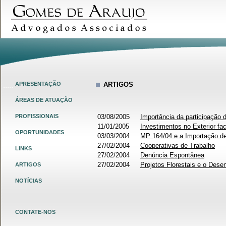
.....
APRESENTAÇÃO
ARTIGOS
ÁREAS DE ATUAÇÃO
PROFISSIONAIS
03/08/2005
Importância da participação d
11/01/2005
Investimentos no Exterior f
OPORTUNIDADES
03/03/2004
MP 164/04 e a Importação d
27/02/2004
Cooperativas de Trabalho
LINKS
27/02/2004
Denúncia Espontânea
27/02/2004
Projetos Florestais e o Dese
ARTIGOS
NOTÍCIAS
CONTATE-NOS